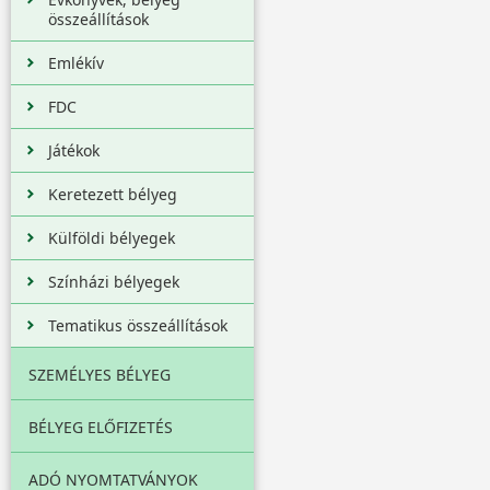
összeállítások
Emlékív
FDC
Játékok
Keretezett bélyeg
Külföldi bélyegek
Színházi bélyegek
Tematikus összeállítások
SZEMÉLYES BÉLYEG
BÉLYEG ELŐFIZETÉS
ADÓ NYOMTATVÁNYOK