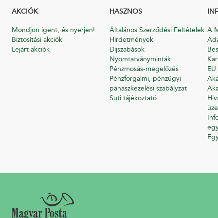
AKCIÓK
HASZNOS
IN
Mondjon igent, és nyerjen!
Általános Szerződési Feltételek
A M
Biztosítási akciók
Hirdetmények
Ada
Lejárt akciók
Díjszabások
Bes
Nyomtatványminták
Kar
Pénzmosás-megelőzés
EU 
Pénzforgalmi, pénzügyi
Aka
panaszkezelési szabályzat
Aka
Süti tájékoztató
Hiv
üze
Inf
egy
Eg