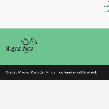
Inf
egy
Eg
© 2025 Magyar Posta Zrt.
Minden jog fenntartva!
Közadatok