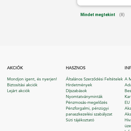
Mindet megtekint
(8)
AKCIÓK
HASZNOS
IN
Mondjon igent, és nyerjen!
Általános Szerződési Feltételek
A M
Biztosítási akciók
Hirdetmények
Ada
Lejárt akciók
Díjszabások
Bes
Nyomtatványminták
Kar
Pénzmosás-megelőzés
EU 
Pénzforgalmi, pénzügyi
Aka
panaszkezelési szabályzat
Aka
Süti tájékoztató
Hiv
üze