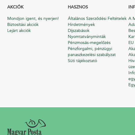
AKCIÓK
HASZNOS
IN
Mondjon igent, és nyerjen!
Általános Szerződési Feltételek
A M
Biztosítási akciók
Hirdetmények
Ada
Lejárt akciók
Díjszabások
Bes
Nyomtatványminták
Kar
Pénzmosás-megelőzés
EU 
Pénzforgalmi, pénzügyi
Aka
panaszkezelési szabályzat
Aka
Süti tájékoztató
Hiv
üze
Inf
egy
Eg