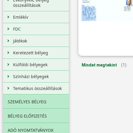
összeállítások
Emlékív
FDC
Játékok
Keretezett bélyeg
Külföldi bélyegek
Mindet megtekint
(1)
Színházi bélyegek
Tematikus összeállítások
SZEMÉLYES BÉLYEG
BÉLYEG ELŐFIZETÉS
ADÓ NYOMTATVÁNYOK