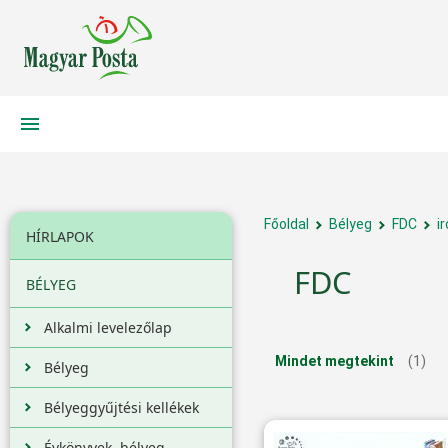
Főoldal
Bélyeg
FDC
i
HÍRLAPOK
FDC
BÉLYEG
Alkalmi levelezőlap
Mindet megtekint
(1)
Bélyeg
Bélyeggyűjtési kellékek
Évkönyvek, bélyeg