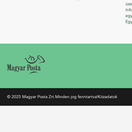
üze
Inf
egy
Eg
© 2025 Magyar Posta Zrt.
Minden jog fenntartva!
Közadatok