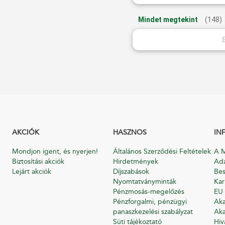
Mindet megtekint
(148)
AKCIÓK
HASZNOS
IN
Mondjon igent, és nyerjen!
Általános Szerződési Feltételek
A M
Biztosítási akciók
Hirdetmények
Ada
Lejárt akciók
Díjszabások
Bes
Nyomtatványminták
Kar
Pénzmosás-megelőzés
EU 
Pénzforgalmi, pénzügyi
Aka
panaszkezelési szabályzat
Aka
Süti tájékoztató
Hiv