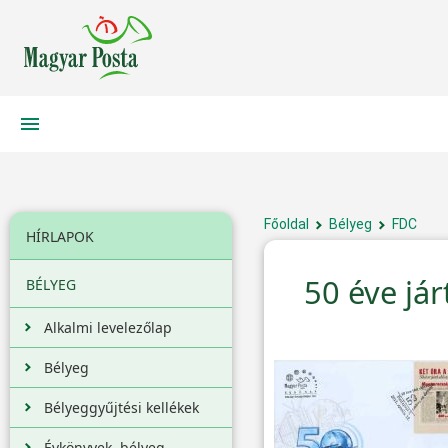
Főoldal
Bélyeg
FDC
HÍRLAPOK
50 éve já
BÉLYEG
Alkalmi levelezőlap
Bélyeg
Bélyeggyűjtési kellékek
Évkönyvek, bélyeg