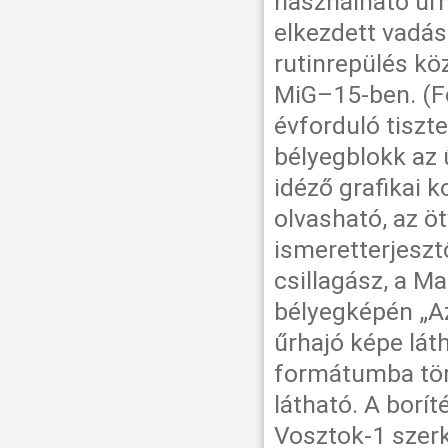
használható űrh
elkezdett vadás
rutinrepülés kö
MiG–15-ben. (Fo
évforduló tiszt
bélyegblokk az 
idéző grafikai 
olvasható, az ö
ismeretterjesztő
csillagász, a Ma
bélyegképén „Az
űrhajó képe lát
formátumba törd
látható. A borít
Vosztok-1 szerk