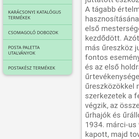
A tágabb értelm
KARÁCSONYI KATALÓGUS
hasznosításána
TERMÉKEK
első mestersége
CSOMAGOLÓ DOBOZOK
kezdődött. Azót
más űreszköz ju
POSTA PALETTA
UTALVÁNYOK
fontos esemény
és az első holdr
POSTAKÉSZ TERMÉKEK
űrtevékenysége
űreszközökkel m
szerkezetek a f
végzik, az össz
űrhajók és űrál
1934. márci-us
kapott, majd to