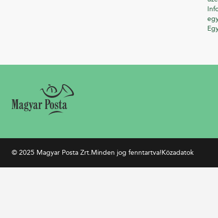
Inf
egy
Eg
© 2025 Magyar Posta Zrt.
Minden jog fenntartva!
Közadatok