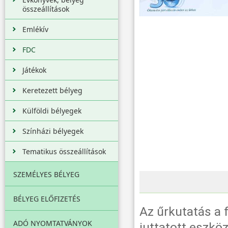
összeállítások
Emlékív
FDC
Játékok
Keretezett bélyeg
Külföldi bélyegek
Színházi bélyegek
Tematikus összeállítások
SZEMÉLYES BÉLYEG
BÉLYEG ELŐFIZETÉS
Az űrkutatás a f
ADÓ NYOMTATVÁNYOK
juttatott eszkö