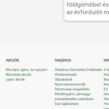
földgömbbel és 
az évfordulót m
AKCIÓK
HASZNOS
IN
Mondjon igent, és nyerjen!
Általános Szerződési Feltételek
A M
Biztosítási akciók
Hirdetmények
Ada
Lejárt akciók
Díjszabások
Bes
Nyomtatványminták
Kar
Pénzmosás-megelőzés
EU 
Pénzforgalmi, pénzügyi
Aka
panaszkezelési szabályzat
Aka
Süti tájékoztató
Hiv
üze