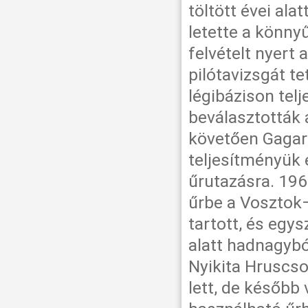
töltött évei al
letette a könny
felvételt nyert
pilótavizsgát te
légibázison tel
beválasztották 
követően Gagari
teljesítményük 
űrutazásra. 196
űrbe a Vosztok–
tartott, és egys
alatt hadnagybó
Nyikita Hruscso
lett, de később 