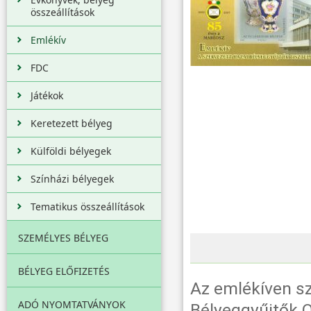
összeállítások
Emlékív
FDC
Játékok
Keretezett bélyeg
Külföldi bélyegek
Színházi bélyegek
Tematikus összeállítások
SZEMÉLYES BÉLYEG
BÉLYEG ELŐFIZETÉS
Az emlékíven sz
ADÓ NYOMTATVÁNYOK
Bélyeggyűjtők 