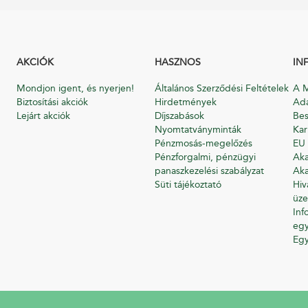
AKCIÓK
HASZNOS
IN
Mondjon igent, és nyerjen!
Általános Szerződési Feltételek
A M
Biztosítási akciók
Hirdetmények
Ada
Lejárt akciók
Díjszabások
Bes
Nyomtatványminták
Kar
Pénzmosás-megelőzés
EU 
Pénzforgalmi, pénzügyi
Aka
panaszkezelési szabályzat
Aka
Süti tájékoztató
Hiv
üze
Inf
egy
Eg