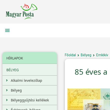
Főoldal
Bélyeg
Emlékív
HÍRLAPOK
85 éves 
BÉLYEG
Alkalmi levelezőlap
Bélyeg
Bélyeggyűjtési kellékek
Évkönyvek, bélyeg