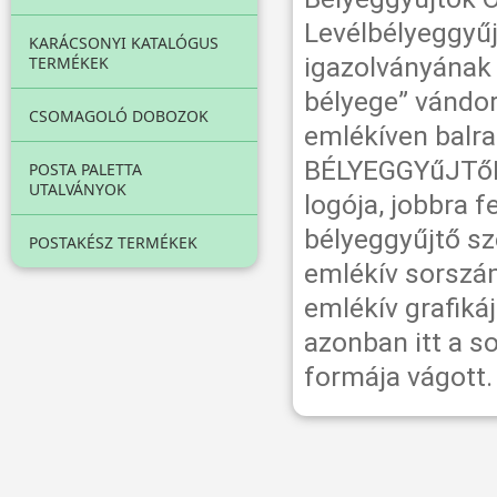
Levélbélyeggyűj
KARÁCSONYI KATALÓGUS
igazolványának 
TERMÉKEK
bélyege” vándor
CSOMAGOLÓ DOBOZOK
emlékíven balr
BÉLYEGGYűJTőK 
POSTA PALETTA
UTALVÁNYOK
logója, jobbra 
bélyeggyűjtő sz
POSTAKÉSZ TERMÉKEK
emlékív sorszám
emlékív grafiká
azonban itt a s
formája vágott.