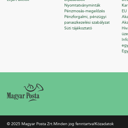
Nyomtatványminták
Kar
Pénzmosás-megelőzés
EU 
Pénzforgalmi, pénzügyi
Aka
panaszkezelési szabályzat
Aka
Süti tájékoztató
Hiv
üze
Inf
egy
Eg
© 2025 Magyar Posta Zrt.
Minden jog fenntartva!
Közadatok