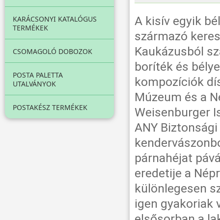
A kisív egyik bé
KARÁCSONYI KATALÓGUS
TERMÉKEK
származó keres
Kaukázusból szá
CSOMAGOLÓ DOBOZOK
boríték és bély
POSTA PALETTA
kompozíciók dís
UTALVÁNYOK
Múzeum és a N
POSTAKÉSZ TERMÉKEK
Weisenburger Is
ANY Biztonsági
kendervászonból
párnahéjat pávák
eredetije a Nép
különlegesen s
igen gyakoriak 
elsősorban a lak