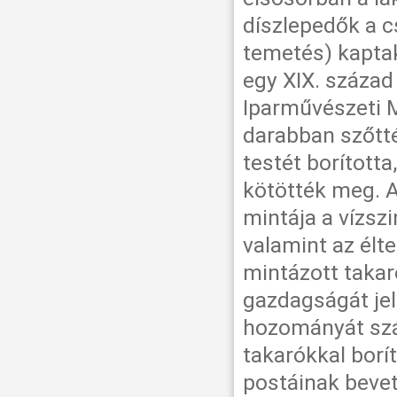
díszlepedők a c
temetés) kaptak
egy XIX. század
Iparművészeti 
darabban szőtté
testét borította
kötötték meg. A
mintája a vízsz
valamint az élt
mintázott takar
gazdagságát je
hozományát szál
takarókkal borí
postáinak bevett