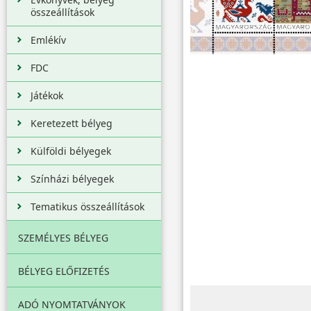
összeállítások
Emlékív
FDC
Játékok
Keretezett bélyeg
Külföldi bélyegek
Színházi bélyegek
Tematikus összeállítások
SZEMÉLYES BÉLYEG
BÉLYEG ELŐFIZETÉS
ADÓ NYOMTATVÁNYOK