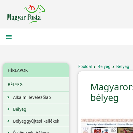
Főoldal
Bélyeg
Bélyeg
HÍRLAPOK
Magyaror
BÉLYEG
bélyeg
Alkalmi levelezőlap
Bélyeg
Bélyeggyűjtési kellékek
Évkönyvek, bélyeg