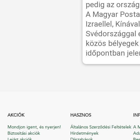
pedig az orszá
A Magyar Posta 
Izraellel, Kínáv
Svédországgal é
közös bélyegek
időpontban jel
AKCIÓK
HASZNOS
IN
Mondjon igent, és nyerjen!
Általános Szerződési Feltételek
A M
Biztosítási akciók
Hirdetmények
Ada
Lejárt akciók
Díjszabások
Bes